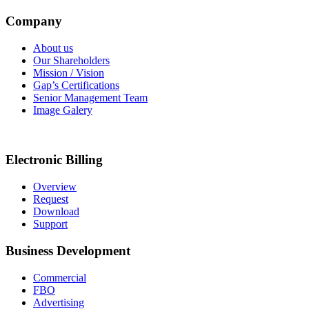
Company
About us
Our Shareholders
Mission / Vision
Gap’s Certifications
Senior Management Team
Image Galery
Electronic Billing
Overview
Request
Download
Support
Business Development
Commercial
FBO
Advertising