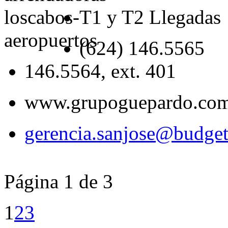
T1 y T2 Llegadas
(624) 146.5565
146.5564, ext. 401
www.grupoguepardo.co
gerencia.sanjose@budge
Página 1 de 3
1
2
3