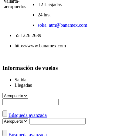
T2 Llegadas
24 hrs.
soka_atm@banamex.com
55 1226 2639
https://www.banamex.com
Información de vuelos
Salida
Llegadas
Búsqueda avanzada
Búsqueda avanzada