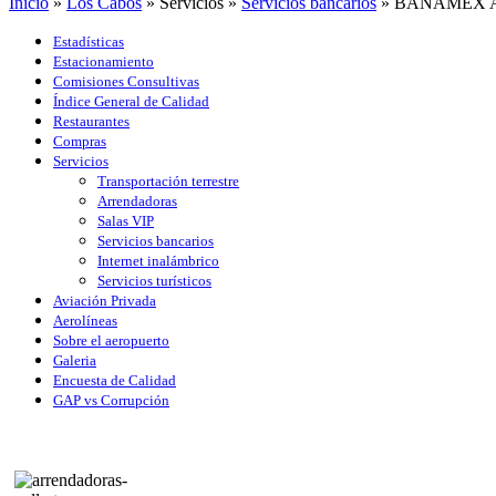
Inicio
»
Los Cabos
»
Servicios
»
Servicios bancarios
»
BANAMEX 
Estadísticas
Estacionamiento
Comisiones Consultivas
Índice General de Calidad
Restaurantes
Compras
Servicios
Transportación terrestre
Arrendadoras
Salas VIP
Servicios bancarios
Internet inalámbrico
Servicios turísticos
Aviación Privada
Aerolíneas
Sobre el aeropuerto
Galeria
Encuesta de Calidad
GAP vs Corrupción