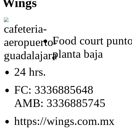
Wings
Food court punto
planta baja
24 hrs.
FC: 3336885648
AMB: 3336885745
https://wings.com.mx