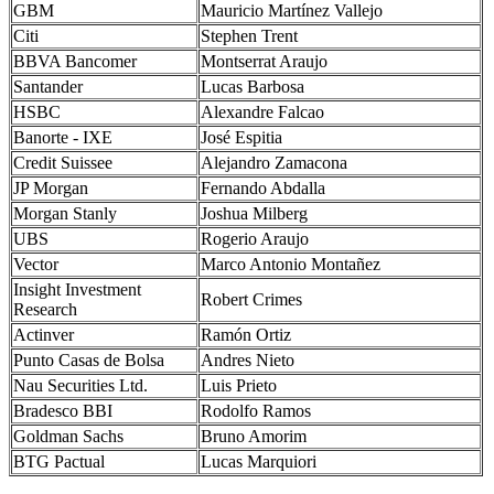
GBM
Mauricio Martínez Vallejo
Citi
Stephen Trent
BBVA Bancomer
Montserrat Araujo
Santander
Lucas Barbosa
HSBC
Alexandre Falcao
Banorte - IXE
José Espitia
Credit Suissee
Alejandro Zamacona
JP Morgan
Fernando Abdalla
Morgan Stanly
Joshua Milberg
UBS
Rogerio Araujo
Vector
Marco Antonio Montañez
Insight Investment
Robert Crimes
Research
Actinver
Ramón Ortiz
Punto Casas de Bolsa
Andres Nieto
Nau Securities Ltd.
Luis Prieto
Bradesco BBI
Rodolfo Ramos
Goldman Sachs
Bruno Amorim
BTG Pactual
Lucas Marquiori