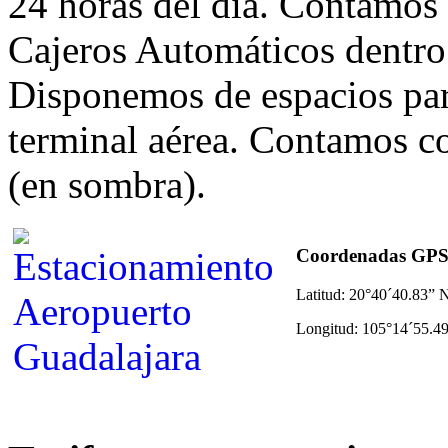
24 horas del día. Contamos
Cajeros Automáticos dentro 
Disponemos de espacios para
terminal aérea. Contamos c
(en sombra).
Coordenadas GP
Latitud: 20°40´40.83” 
Longitud: 105°14´55.4