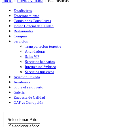
Inicio
»
Puerto Vallarta
»
Estadísticas
Estadísticas
Estacionamiento
Comisiones Consultivas
Índice General de Calidad
Restaurantes
Compras
Servicios
Transportación terrestre
Arrendadoras
Salas VIP
Servicios bancarios
Internet inalámbrico
Servicios turísticos
Aviación Privada
Aerolíneas
Sobre el aeropuerto
Galeria
Encuesta de Calidad
GAP vs Corrupción
Seleccionar Año: