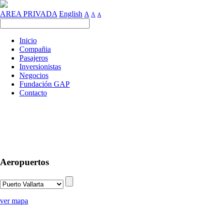
AREA PRIVADA
English
A
A
A
Inicio
Compañia
Pasajeros
Inversionistas
Negocios
Fundación GAP
Contacto
Aeropuertos
ver mapa