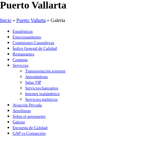
Puerto Vallarta
Inicio
»
Puerto Vallarta
»
Galeria
Estadísticas
Estacionamiento
Comisiones Consultivas
Índice General de Calidad
Restaurantes
Compras
Servicios
Transportación terrestre
Arrendadoras
Salas VIP
Servicios bancarios
Internet inalámbrico
Servicios turísticos
Aviación Privada
Aerolíneas
Sobre el aeropuerto
Galeria
Encuesta de Calidad
GAP vs Corrupción