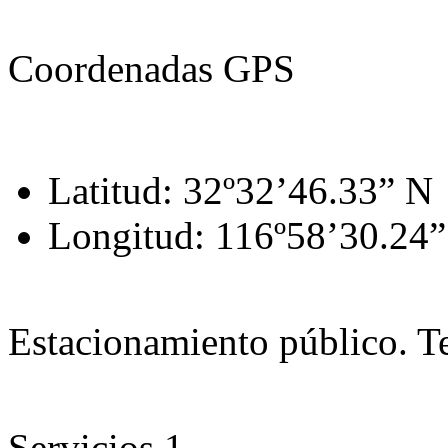
Coordenadas GPS
Latitud: 32º32’46.33” N
Longitud: 116º58’30.24
Estacionamiento público. T
Servicios
1